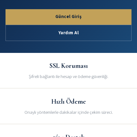
Güncel Giriş
Yardım Al
SSL Koruması
Şifreli bağlantı ile hesap ve ödeme güvenliği.
Hızlı Ödeme
Onaylı yöntemlerle dakikalar içinde çekim süreci.