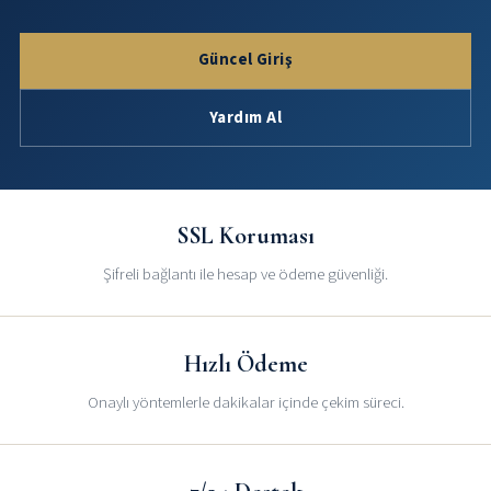
Güncel Giriş
Yardım Al
SSL Koruması
Şifreli bağlantı ile hesap ve ödeme güvenliği.
Hızlı Ödeme
Onaylı yöntemlerle dakikalar içinde çekim süreci.