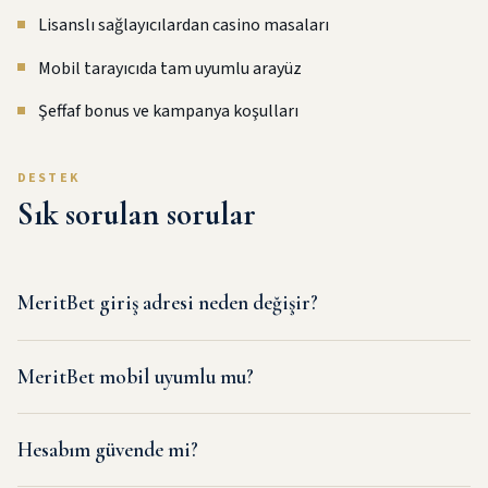
Lisanslı sağlayıcılardan casino masaları
Mobil tarayıcıda tam uyumlu arayüz
Şeffaf bonus ve kampanya koşulları
DESTEK
Sık sorulan sorular
MeritBet giriş adresi neden değişir?
MeritBet mobil uyumlu mu?
Hesabım güvende mi?