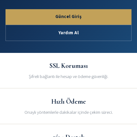
Güncel Giriş
Yardım Al
SSL Koruması
Şifreli bağlantı ile hesap ve ödeme güvenliği.
Hızlı Ödeme
Onaylı yöntemlerle dakikalar içinde çekim süreci.