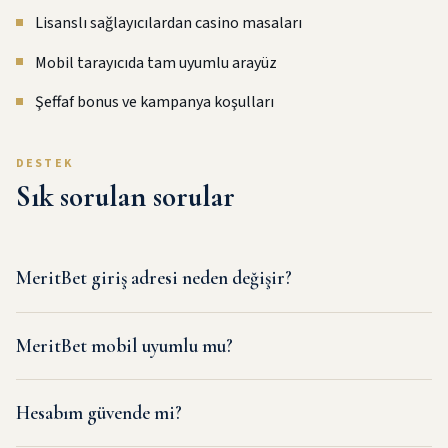
Lisanslı sağlayıcılardan casino masaları
Mobil tarayıcıda tam uyumlu arayüz
Şeffaf bonus ve kampanya koşulları
DESTEK
Sık sorulan sorular
MeritBet giriş adresi neden değişir?
MeritBet mobil uyumlu mu?
Hesabım güvende mi?