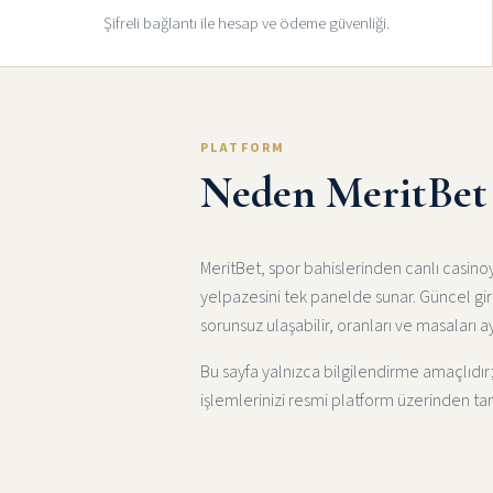
Şifreli bağlantı ile hesap ve ödeme güvenliği.
PLATFORM
Neden MeritBet t
MeritBet, spor bahislerinden canlı casino
yelpazesini tek panelde sunar. Güncel gir
sorunsuz ulaşabilir, oranları ve masaları ay
Bu sayfa yalnızca bilgilendirme amaçlıdı
işlemlerinizi resmi platform üzerinden t