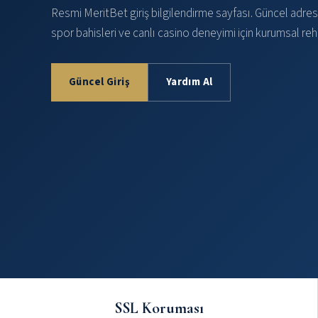
Resmi MeritBet giriş bilgilendirme sayfası. Güncel adres
spor bahisleri ve canlı casino deneyimi için kurumsal reh
Güncel Giriş
Yardım Al
SSL Koruması