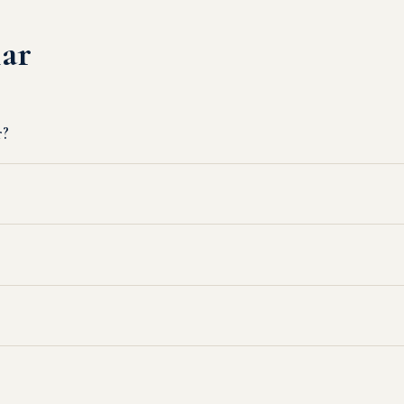
lar
r?