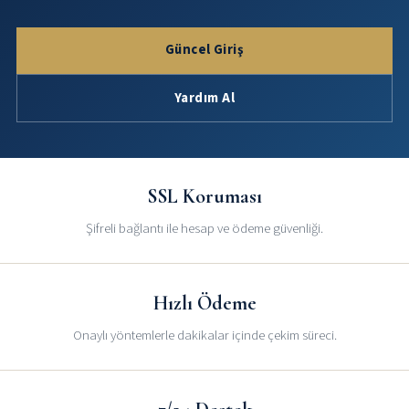
Güncel Giriş
Yardım Al
SSL Koruması
Şifreli bağlantı ile hesap ve ödeme güvenliği.
Hızlı Ödeme
Onaylı yöntemlerle dakikalar içinde çekim süreci.