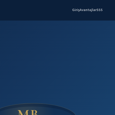
Giriş
Avantajlar
SSS
MB