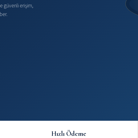
e güvenli erişim,
ber.
Hızlı Ödeme