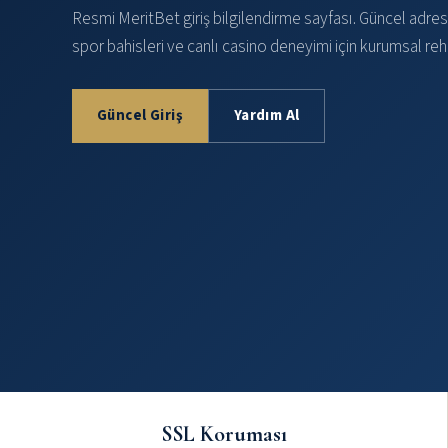
Resmi MeritBet giriş bilgilendirme sayfası. Güncel adres
spor bahisleri ve canlı casino deneyimi için kurumsal reh
Güncel Giriş
Yardım Al
SSL Koruması