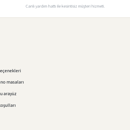
Canlı yardım hattı ile kesintisiz müşteri hizmeti.
seçenekleri
sino masaları
lu arayüz
oşulları