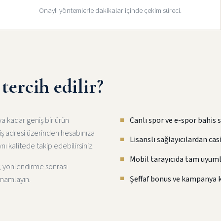
Onaylı yöntemlerle dakikalar içinde çekim süreci.
ercih edilir?
ya kadar geniş bir ürün
Canlı spor ve e-spor bahis 
iş adresi üzerinden hesabınıza
Lisanslı sağlayıcılardan ca
nı kalitede takip edebilirsiniz.
Mobil tarayıcıda tam uyum
r; yönlendirme sonrası
Şeffaf bonus ve kampanya k
amamlayın.