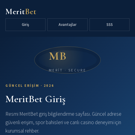
Merit
Bet
Giriş
Avantajlar
SSS
MB
MERIT · SECURE
GÜNCEL ERIŞIM · 2026
MeritBet Giriş
Resmi MeritBet giriş bilgilendirme sayfası. Güncel adrese
güvenli erişim, spor bahisleri ve canlı casino deneyimi için
kurumsal rehber.