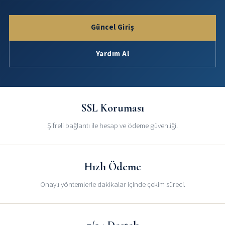
Güncel Giriş
Yardım Al
SSL Koruması
Şifreli bağlantı ile hesap ve ödeme güvenliği.
Hızlı Ödeme
Onaylı yöntemlerle dakikalar içinde çekim süreci.