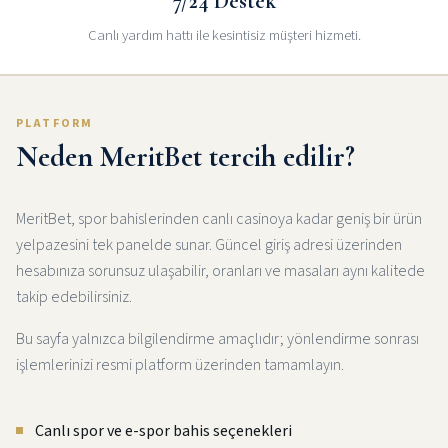
7/24 Destek
Canlı yardım hattı ile kesintisiz müşteri hizmeti.
PLATFORM
Neden MeritBet tercih edilir?
MeritBet, spor bahislerinden canlı casinoya kadar geniş bir ürün
yelpazesini tek panelde sunar. Güncel giriş adresi üzerinden
hesabınıza sorunsuz ulaşabilir, oranları ve masaları aynı kalitede
takip edebilirsiniz.
Bu sayfa yalnızca bilgilendirme amaçlıdır; yönlendirme sonrası
işlemlerinizi resmi platform üzerinden tamamlayın.
Canlı spor ve e-spor bahis seçenekleri