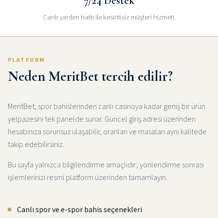
7/24 Destek
Canlı yardım hattı ile kesintisiz müşteri hizmeti.
PLATFORM
Neden MeritBet tercih edilir?
MeritBet, spor bahislerinden canlı casinoya kadar geniş bir ürün
yelpazesini tek panelde sunar. Güncel giriş adresi üzerinden
hesabınıza sorunsuz ulaşabilir, oranları ve masaları aynı kalitede
takip edebilirsiniz.
Bu sayfa yalnızca bilgilendirme amaçlıdır; yönlendirme sonrası
işlemlerinizi resmi platform üzerinden tamamlayın.
Canlı spor ve e-spor bahis seçenekleri