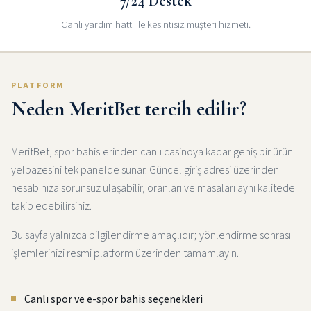
7/24 Destek
Canlı yardım hattı ile kesintisiz müşteri hizmeti.
PLATFORM
Neden MeritBet tercih edilir?
MeritBet, spor bahislerinden canlı casinoya kadar geniş bir ürün
yelpazesini tek panelde sunar. Güncel giriş adresi üzerinden
hesabınıza sorunsuz ulaşabilir, oranları ve masaları aynı kalitede
takip edebilirsiniz.
Bu sayfa yalnızca bilgilendirme amaçlıdır; yönlendirme sonrası
işlemlerinizi resmi platform üzerinden tamamlayın.
Canlı spor ve e-spor bahis seçenekleri