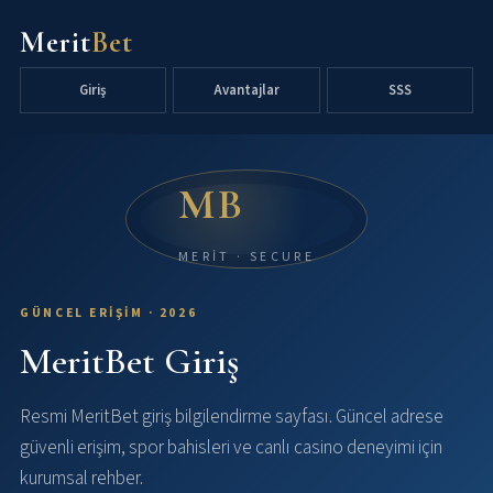
Merit
Bet
Giriş
Avantajlar
SSS
MB
MERIT · SECURE
GÜNCEL ERIŞIM · 2026
MeritBet Giriş
Resmi MeritBet giriş bilgilendirme sayfası. Güncel adrese
güvenli erişim, spor bahisleri ve canlı casino deneyimi için
kurumsal rehber.