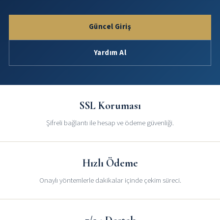
Güncel Giriş
Yardım Al
SSL Koruması
Şifreli bağlantı ile hesap ve ödeme güvenliği.
Hızlı Ödeme
Onaylı yöntemlerle dakikalar içinde çekim süreci.