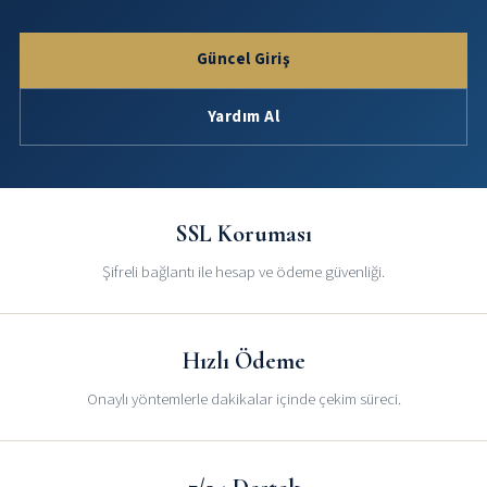
Güncel Giriş
Yardım Al
SSL Koruması
Şifreli bağlantı ile hesap ve ödeme güvenliği.
Hızlı Ödeme
Onaylı yöntemlerle dakikalar içinde çekim süreci.