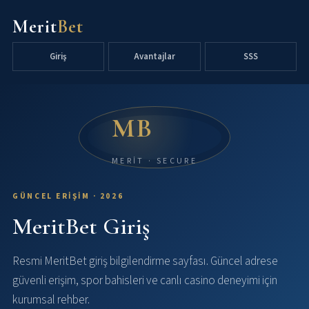
Merit
Bet
Giriş
Avantajlar
SSS
MB
MERIT · SECURE
GÜNCEL ERIŞIM · 2026
MeritBet Giriş
Resmi MeritBet giriş bilgilendirme sayfası. Güncel adrese
güvenli erişim, spor bahisleri ve canlı casino deneyimi için
kurumsal rehber.