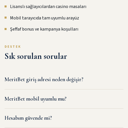
Lisanslı sağlayıcılardan casino masaları
Mobil tarayıcıda tam uyumlu arayüz
Şeffaf bonus ve kampanya koşulları
DESTEK
Sık sorulan sorular
MeritBet giriş adresi neden değişir?
MeritBet mobil uyumlu mu?
Hesabım güvende mi?