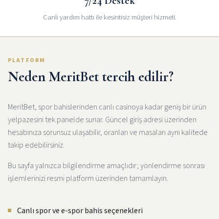
7/24 Destek
Canlı yardım hattı ile kesintisiz müşteri hizmeti.
PLATFORM
Neden MeritBet tercih edilir?
MeritBet, spor bahislerinden canlı casinoya kadar geniş bir ürün
yelpazesini tek panelde sunar. Güncel giriş adresi üzerinden
hesabınıza sorunsuz ulaşabilir, oranları ve masaları aynı kalitede
takip edebilirsiniz.
Bu sayfa yalnızca bilgilendirme amaçlıdır; yönlendirme sonrası
işlemlerinizi resmi platform üzerinden tamamlayın.
Canlı spor ve e-spor bahis seçenekleri