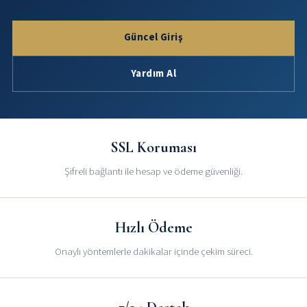
Güncel Giriş
Yardım Al
SSL Koruması
Şifreli bağlantı ile hesap ve ödeme güvenliği.
Hızlı Ödeme
Onaylı yöntemlerle dakikalar içinde çekim süreci.