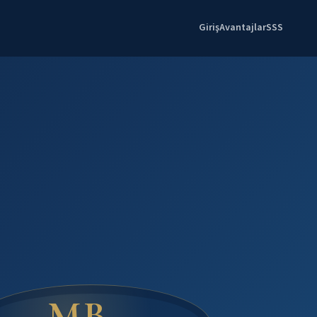
Giriş
Avantajlar
SSS
MB