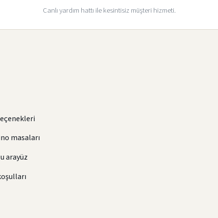
Canlı yardım hattı ile kesintisiz müşteri hizmeti.
seçenekleri
sino masaları
lu arayüz
oşulları