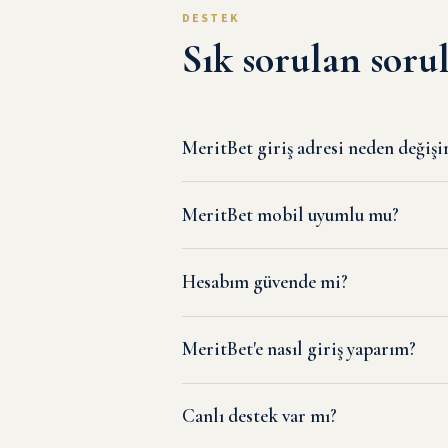
DESTEK
Sık sorulan soru
MeritBet giriş adresi neden değişi
MeritBet mobil uyumlu mu?
Hesabım güvende mi?
MeritBet'e nasıl giriş yaparım?
Canlı destek var mı?