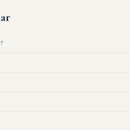
lar
r?