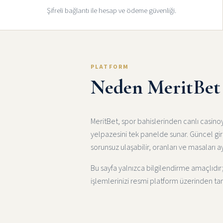
Şifreli bağlantı ile hesap ve ödeme güvenliği.
PLATFORM
Neden MeritBet t
MeritBet, spor bahislerinden canlı casino
yelpazesini tek panelde sunar. Güncel gir
sorunsuz ulaşabilir, oranları ve masaları ay
Bu sayfa yalnızca bilgilendirme amaçlıdı
işlemlerinizi resmi platform üzerinden t