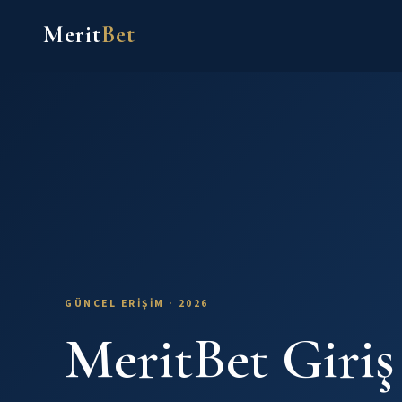
Merit
Bet
GÜNCEL ERIŞIM · 2026
MeritBet Giriş