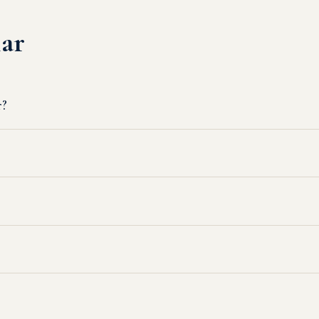
lar
r?