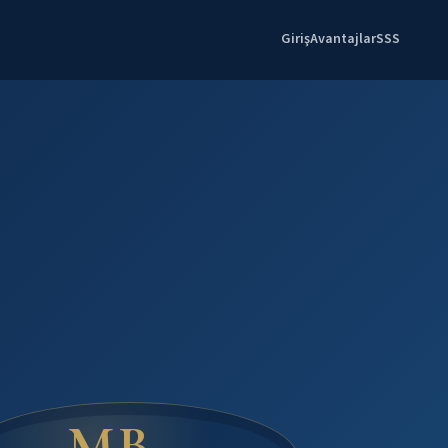
Giriş
Avantajlar
SSS
MB