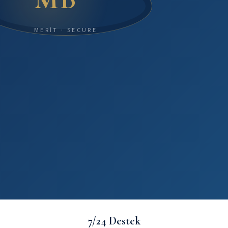
MERIT · SECURE
7/24 Destek