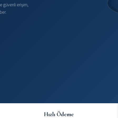
e güvenli erişim,
ber.
Hızlı Ödeme