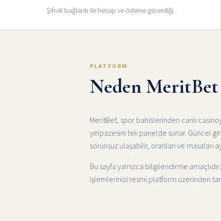
Şifreli bağlantı ile hesap ve ödeme güvenliği.
PLATFORM
Neden MeritBet t
MeritBet, spor bahislerinden canlı casino
yelpazesini tek panelde sunar. Güncel gir
sorunsuz ulaşabilir, oranları ve masaları ay
Bu sayfa yalnızca bilgilendirme amaçlıdı
işlemlerinizi resmi platform üzerinden t