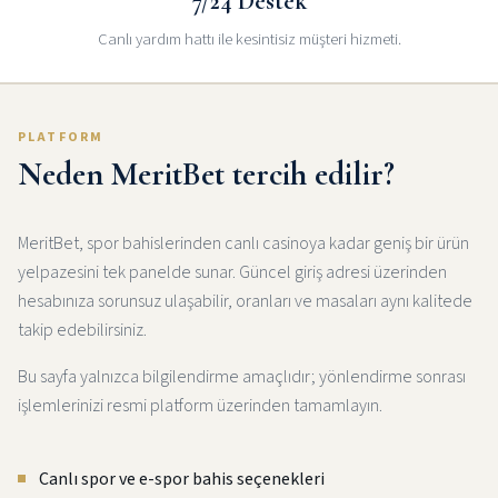
7/24 Destek
Canlı yardım hattı ile kesintisiz müşteri hizmeti.
PLATFORM
Neden MeritBet tercih edilir?
MeritBet, spor bahislerinden canlı casinoya kadar geniş bir ürün
yelpazesini tek panelde sunar. Güncel giriş adresi üzerinden
hesabınıza sorunsuz ulaşabilir, oranları ve masaları aynı kalitede
takip edebilirsiniz.
Bu sayfa yalnızca bilgilendirme amaçlıdır; yönlendirme sonrası
işlemlerinizi resmi platform üzerinden tamamlayın.
Canlı spor ve e-spor bahis seçenekleri