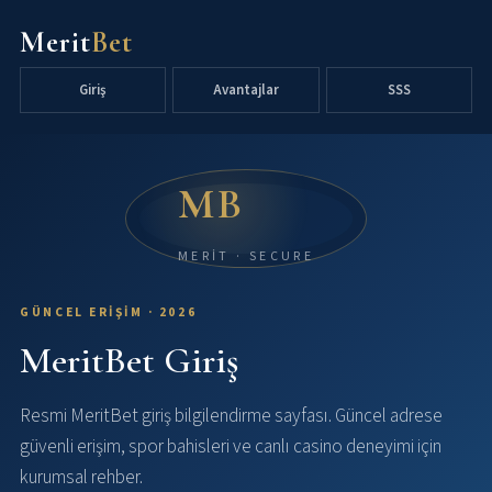
Merit
Bet
Giriş
Avantajlar
SSS
MB
MERIT · SECURE
GÜNCEL ERIŞIM · 2026
MeritBet Giriş
Resmi MeritBet giriş bilgilendirme sayfası. Güncel adrese
güvenli erişim, spor bahisleri ve canlı casino deneyimi için
kurumsal rehber.