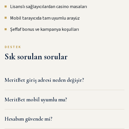
Lisanslı sağlayıcılardan casino masaları
Mobil tarayıcıda tam uyumlu arayüz
Şeffaf bonus ve kampanya koşulları
DESTEK
Sık sorulan sorular
MeritBet giriş adresi neden değişir?
MeritBet mobil uyumlu mu?
Hesabım güvende mi?