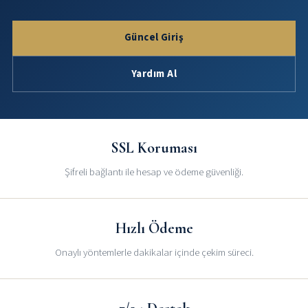
Güncel Giriş
Yardım Al
SSL Koruması
Şifreli bağlantı ile hesap ve ödeme güvenliği.
Hızlı Ödeme
Onaylı yöntemlerle dakikalar içinde çekim süreci.