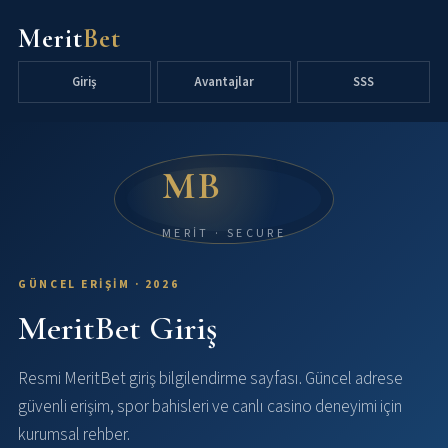
Merit
Bet
Giriş
Avantajlar
SSS
MB
MERIT · SECURE
GÜNCEL ERIŞIM · 2026
MeritBet Giriş
Resmi MeritBet giriş bilgilendirme sayfası. Güncel adrese
güvenli erişim, spor bahisleri ve canlı casino deneyimi için
kurumsal rehber.