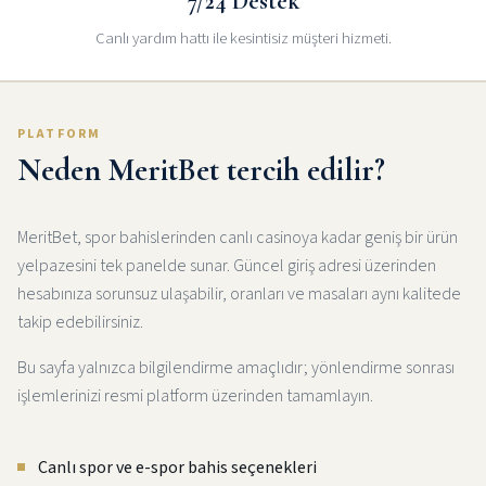
7/24 Destek
Canlı yardım hattı ile kesintisiz müşteri hizmeti.
PLATFORM
Neden MeritBet tercih edilir?
MeritBet, spor bahislerinden canlı casinoya kadar geniş bir ürün
yelpazesini tek panelde sunar. Güncel giriş adresi üzerinden
hesabınıza sorunsuz ulaşabilir, oranları ve masaları aynı kalitede
takip edebilirsiniz.
Bu sayfa yalnızca bilgilendirme amaçlıdır; yönlendirme sonrası
işlemlerinizi resmi platform üzerinden tamamlayın.
Canlı spor ve e-spor bahis seçenekleri