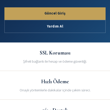
Güncel Giriş
Yardım Al
SSL Koruması
Şifreli bağlantı ile hesap ve ödeme güvenliği.
Hızlı Ödeme
Onaylı yöntemlerle dakikalar içinde çekim süreci.