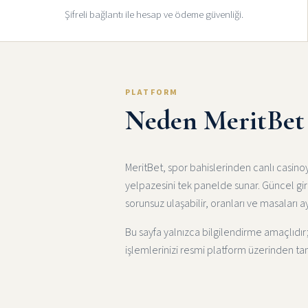
Şifreli bağlantı ile hesap ve ödeme güvenliği.
PLATFORM
Neden MeritBet t
MeritBet, spor bahislerinden canlı casino
yelpazesini tek panelde sunar. Güncel gir
sorunsuz ulaşabilir, oranları ve masaları ay
Bu sayfa yalnızca bilgilendirme amaçlıdı
işlemlerinizi resmi platform üzerinden t