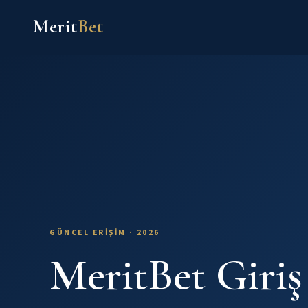
Merit
Bet
GÜNCEL ERIŞIM · 2026
MeritBet Giriş