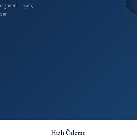
e güvenli erişim,
ber.
Hızlı Ödeme