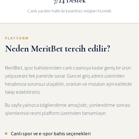
7/24 Destek
Canlı yardım hattı ile kesintisiz müşteri hizmeti.
PLATFORM
Neden MeritBet tercih edilir?
MeritBet, spor bahislerinden canlı casinoya kadar geniş bir ürün
yelpazesini tek panelde sunar. Güncel giriş adresi üzerinden
hesabınıza sorunsuz ulaşabilir, oranları ve masaları aynı kalitede
takip edebilirsiniz.
Bu sayfa yalnızca bilgilendirme amaçlıdır; yönlendirme sonrası
işlemlerinizi resmi platform üzerinden tamamlayın.
Canlı spor ve e-spor bahis seçenekleri