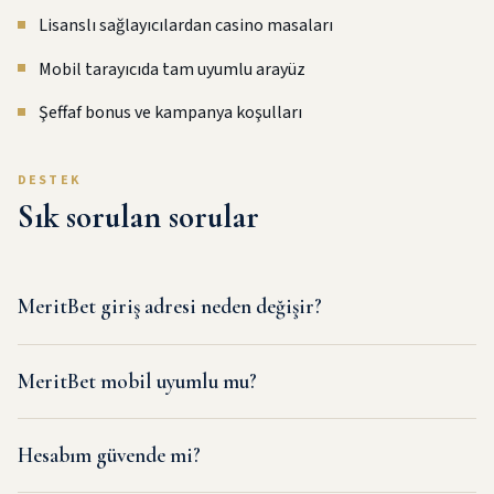
Lisanslı sağlayıcılardan casino masaları
Mobil tarayıcıda tam uyumlu arayüz
Şeffaf bonus ve kampanya koşulları
DESTEK
Sık sorulan sorular
MeritBet giriş adresi neden değişir?
MeritBet mobil uyumlu mu?
Hesabım güvende mi?