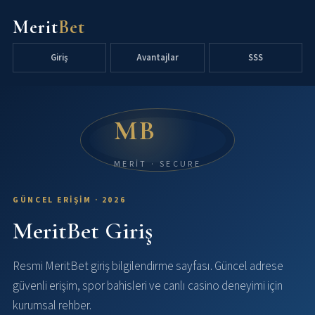
Merit
Bet
Giriş
Avantajlar
SSS
MB
MERIT · SECURE
GÜNCEL ERIŞIM · 2026
MeritBet Giriş
Resmi MeritBet giriş bilgilendirme sayfası. Güncel adrese
güvenli erişim, spor bahisleri ve canlı casino deneyimi için
kurumsal rehber.