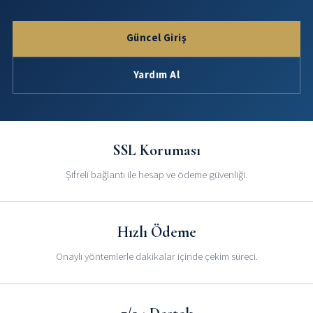
Güncel Giriş
Yardım Al
SSL Koruması
Şifreli bağlantı ile hesap ve ödeme güvenliği.
Hızlı Ödeme
Onaylı yöntemlerle dakikalar içinde çekim süreci.