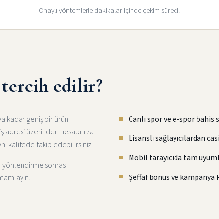
Onaylı yöntemlerle dakikalar içinde çekim süreci.
ercih edilir?
ya kadar geniş bir ürün
Canlı spor ve e-spor bahis 
iş adresi üzerinden hesabınıza
Lisanslı sağlayıcılardan ca
nı kalitede takip edebilirsiniz.
Mobil tarayıcıda tam uyum
r; yönlendirme sonrası
Şeffaf bonus ve kampanya k
amamlayın.