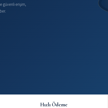
e güvenli erişim,
ber.
Hızlı Ödeme