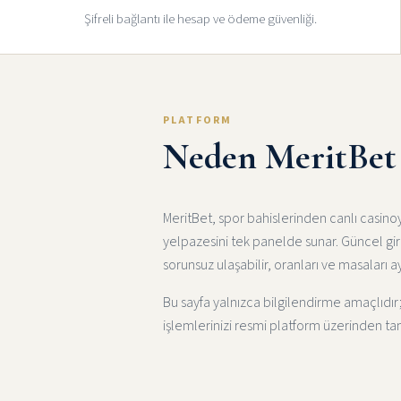
Şifreli bağlantı ile hesap ve ödeme güvenliği.
PLATFORM
Neden MeritBet t
MeritBet, spor bahislerinden canlı casino
yelpazesini tek panelde sunar. Güncel gir
sorunsuz ulaşabilir, oranları ve masaları ay
Bu sayfa yalnızca bilgilendirme amaçlıdı
işlemlerinizi resmi platform üzerinden t