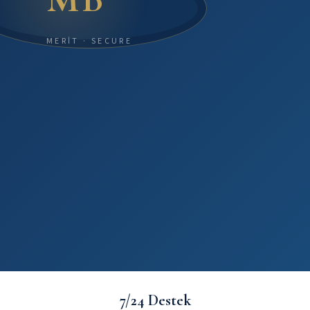
MERIT · SECURE
7/24 Destek