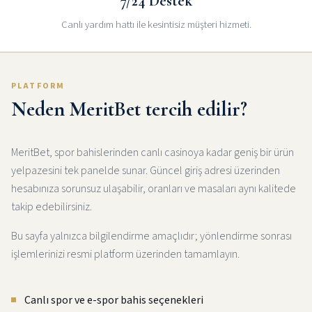
7/24 Destek
Canlı yardım hattı ile kesintisiz müşteri hizmeti.
PLATFORM
Neden MeritBet tercih edilir?
MeritBet, spor bahislerinden canlı casinoya kadar geniş bir ürün
yelpazesini tek panelde sunar. Güncel giriş adresi üzerinden
hesabınıza sorunsuz ulaşabilir, oranları ve masaları aynı kalitede
takip edebilirsiniz.
Bu sayfa yalnızca bilgilendirme amaçlıdır; yönlendirme sonrası
işlemlerinizi resmi platform üzerinden tamamlayın.
Canlı spor ve e-spor bahis seçenekleri