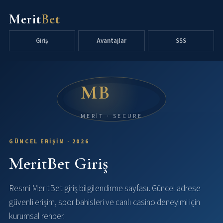
Merit
Bet
Giriş
Avantajlar
SSS
MB
MERIT · SECURE
GÜNCEL ERIŞIM · 2026
MeritBet Giriş
Resmi MeritBet giriş bilgilendirme sayfası. Güncel adrese
güvenli erişim, spor bahisleri ve canlı casino deneyimi için
kurumsal rehber.