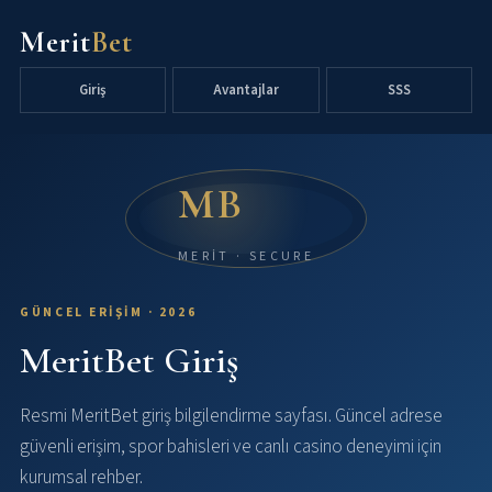
Merit
Bet
Giriş
Avantajlar
SSS
MB
MERIT · SECURE
GÜNCEL ERIŞIM · 2026
MeritBet Giriş
Resmi MeritBet giriş bilgilendirme sayfası. Güncel adrese
güvenli erişim, spor bahisleri ve canlı casino deneyimi için
kurumsal rehber.