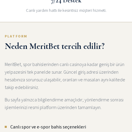
7/24 Destek
Canlı yardım hattı ile kesintisiz müşteri hizmeti.
PLATFORM
Neden MeritBet tercih edilir?
MeritBet, spor bahislerinden canlı casinoya kadar geniş bir ürün
yelpazesini tek panelde sunar. Güncel giriş adresi üzerinden
hesabınıza sorunsuz ulaşabilir, oranları ve masaları aynı kalitede
takip edebilirsiniz.
Bu sayfa yalnızca bilgilendirme amaçlıdır; yönlendirme sonrası
işlemlerinizi resmi platform üzerinden tamamlayın.
Canlı spor ve e-spor bahis seçenekleri