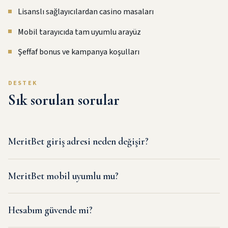
Lisanslı sağlayıcılardan casino masaları
Mobil tarayıcıda tam uyumlu arayüz
Şeffaf bonus ve kampanya koşulları
DESTEK
Sık sorulan sorular
MeritBet giriş adresi neden değişir?
MeritBet mobil uyumlu mu?
Hesabım güvende mi?