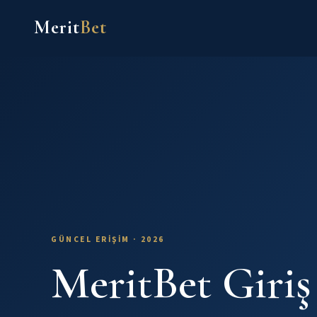
Merit
Bet
GÜNCEL ERIŞIM · 2026
MeritBet Giriş