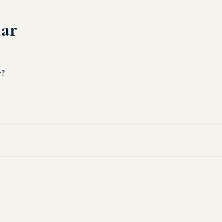
lar
r?