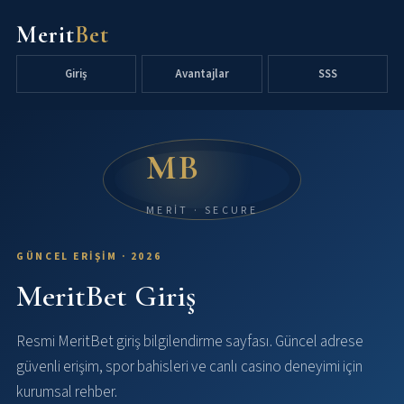
Merit
Bet
Giriş
Avantajlar
SSS
MB
MERIT · SECURE
GÜNCEL ERIŞIM · 2026
MeritBet Giriş
Resmi MeritBet giriş bilgilendirme sayfası. Güncel adrese
güvenli erişim, spor bahisleri ve canlı casino deneyimi için
kurumsal rehber.