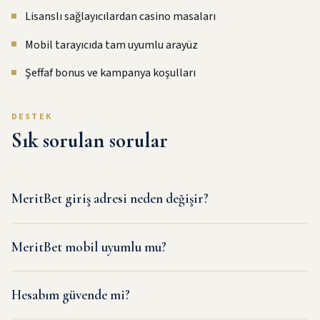
Lisanslı sağlayıcılardan casino masaları
Mobil tarayıcıda tam uyumlu arayüz
Şeffaf bonus ve kampanya koşulları
DESTEK
Sık sorulan sorular
MeritBet giriş adresi neden değişir?
MeritBet mobil uyumlu mu?
Hesabım güvende mi?