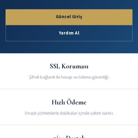
Güncel Giriş
Yardım Al
SSL Koruması
Şifreli bağlantı ile hesap ve ödeme güvenliği.
Hızlı Ödeme
Onaylı yöntemlerle dakikalar içinde çekim süreci.