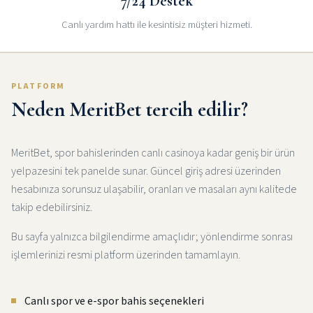
7/24 Destek
Canlı yardım hattı ile kesintisiz müşteri hizmeti.
PLATFORM
Neden MeritBet tercih edilir?
MeritBet, spor bahislerinden canlı casinoya kadar geniş bir ürün
yelpazesini tek panelde sunar. Güncel giriş adresi üzerinden
hesabınıza sorunsuz ulaşabilir, oranları ve masaları aynı kalitede
takip edebilirsiniz.
Bu sayfa yalnızca bilgilendirme amaçlıdır; yönlendirme sonrası
işlemlerinizi resmi platform üzerinden tamamlayın.
Canlı spor ve e-spor bahis seçenekleri