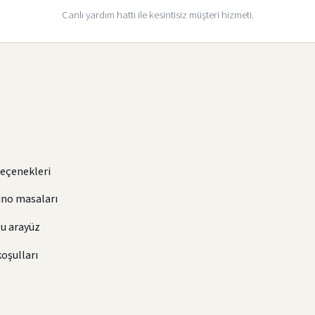
Canlı yardım hattı ile kesintisiz müşteri hizmeti.
seçenekleri
sino masaları
lu arayüz
oşulları