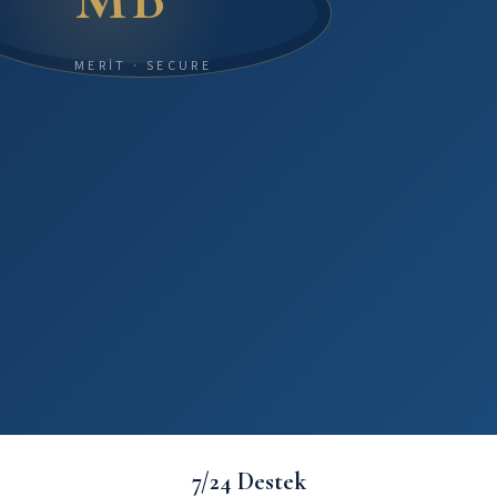
MERIT · SECURE
7/24 Destek