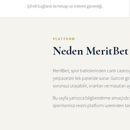
Şifreli bağlantı ile hesap ve ödeme güvenliği.
PLATFORM
Neden MeritBet t
MeritBet, spor bahislerinden canlı casino
yelpazesini tek panelde sunar. Güncel gir
sorunsuz ulaşabilir, oranları ve masaları ay
Bu sayfa yalnızca bilgilendirme amaçlıdı
işlemlerinizi resmi platform üzerinden t