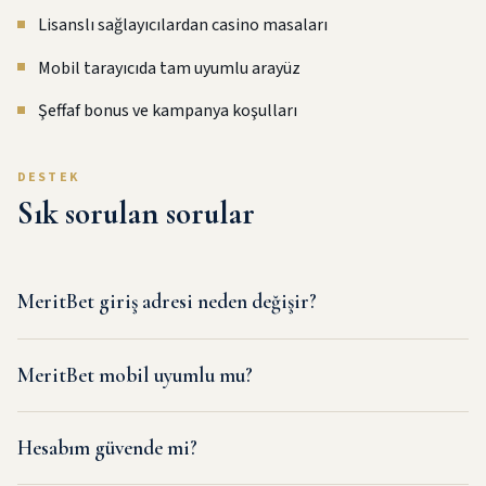
Lisanslı sağlayıcılardan casino masaları
Mobil tarayıcıda tam uyumlu arayüz
Şeffaf bonus ve kampanya koşulları
DESTEK
Sık sorulan sorular
MeritBet giriş adresi neden değişir?
MeritBet mobil uyumlu mu?
Hesabım güvende mi?