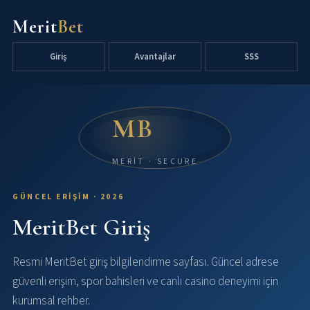
Merit
Bet
Giriş
Avantajlar
SSS
MB
MERIT · SECURE
GÜNCEL ERIŞIM · 2026
MeritBet Giriş
Resmi MeritBet giriş bilgilendirme sayfası. Güncel adrese
güvenli erişim, spor bahisleri ve canlı casino deneyimi için
kurumsal rehber.