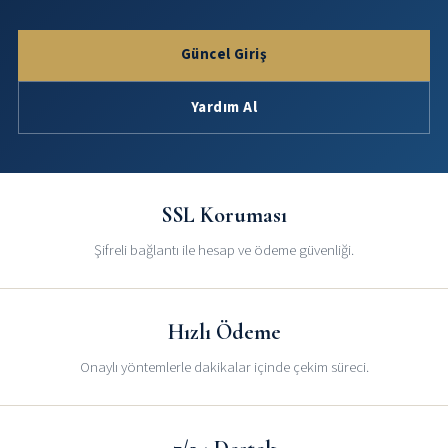
Güncel Giriş
Yardım Al
SSL Koruması
Şifreli bağlantı ile hesap ve ödeme güvenliği.
Hızlı Ödeme
Onaylı yöntemlerle dakikalar içinde çekim süreci.