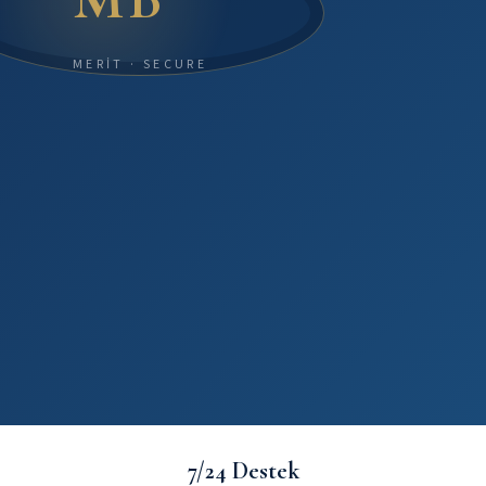
MERIT · SECURE
7/24 Destek