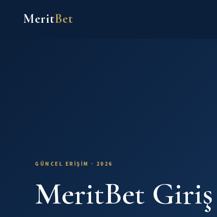
Merit
Bet
GÜNCEL ERIŞIM · 2026
MeritBet Giriş