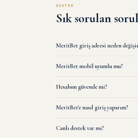
DESTEK
Sık sorulan soru
MeritBet giriş adresi neden değişi
MeritBet mobil uyumlu mu?
Hesabım güvende mi?
MeritBet'e nasıl giriş yaparım?
Canlı destek var mı?