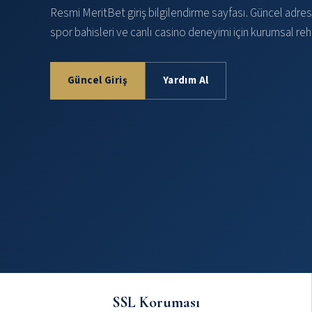
Resmi MeritBet giriş bilgilendirme sayfası. Güncel adres
spor bahisleri ve canlı casino deneyimi için kurumsal reh
Güncel Giriş
Yardım Al
SSL Koruması