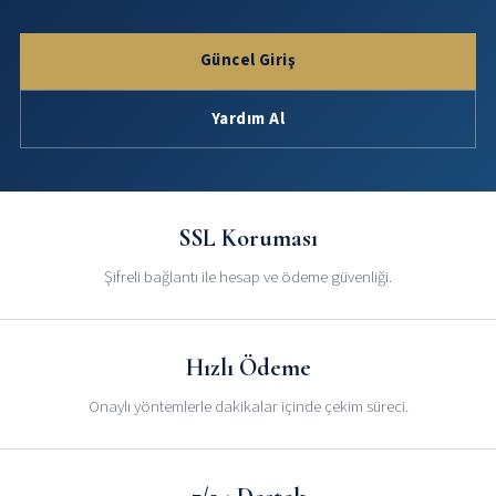
Güncel Giriş
Yardım Al
SSL Koruması
Şifreli bağlantı ile hesap ve ödeme güvenliği.
Hızlı Ödeme
Onaylı yöntemlerle dakikalar içinde çekim süreci.