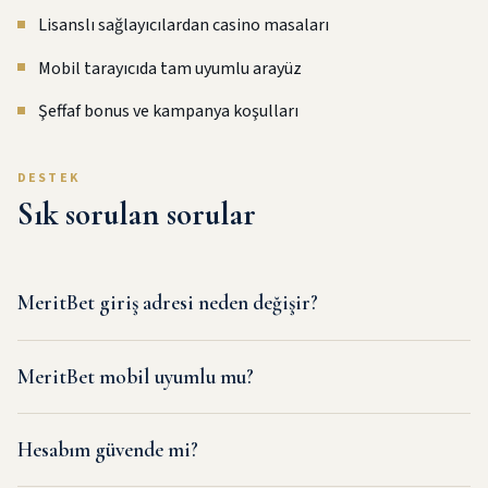
Lisanslı sağlayıcılardan casino masaları
Mobil tarayıcıda tam uyumlu arayüz
Şeffaf bonus ve kampanya koşulları
DESTEK
Sık sorulan sorular
MeritBet giriş adresi neden değişir?
MeritBet mobil uyumlu mu?
Hesabım güvende mi?