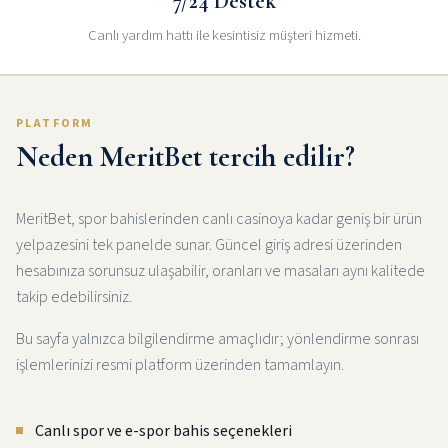
7/24 Destek
Canlı yardım hattı ile kesintisiz müşteri hizmeti.
PLATFORM
Neden MeritBet tercih edilir?
MeritBet, spor bahislerinden canlı casinoya kadar geniş bir ürün
yelpazesini tek panelde sunar. Güncel giriş adresi üzerinden
hesabınıza sorunsuz ulaşabilir, oranları ve masaları aynı kalitede
takip edebilirsiniz.
Bu sayfa yalnızca bilgilendirme amaçlıdır; yönlendirme sonrası
işlemlerinizi resmi platform üzerinden tamamlayın.
Canlı spor ve e-spor bahis seçenekleri