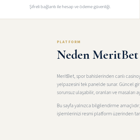
Şifreli bağlantı ile hesap ve ödeme güvenliği.
PLATFORM
Neden MeritBet t
MeritBet, spor bahislerinden canlı casino
yelpazesini tek panelde sunar. Güncel gir
sorunsuz ulaşabilir, oranları ve masaları ay
Bu sayfa yalnızca bilgilendirme amaçlıdı
işlemlerinizi resmi platform üzerinden t