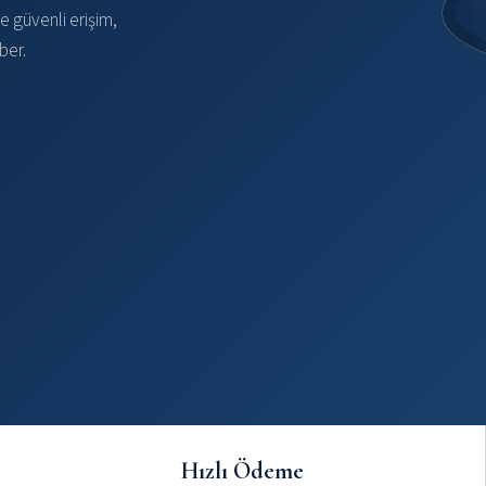
e güvenli erişim,
ber.
Hızlı Ödeme