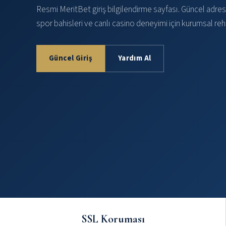
Resmi MeritBet giriş bilgilendirme sayfası. Güncel adres
spor bahisleri ve canlı casino deneyimi için kurumsal reh
Güncel Giriş
Yardım Al
SSL Koruması