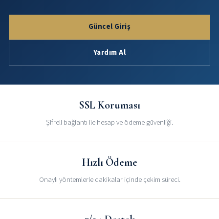
Güncel Giriş
Yardım Al
SSL Koruması
Şifreli bağlantı ile hesap ve ödeme güvenliği.
Hızlı Ödeme
Onaylı yöntemlerle dakikalar içinde çekim süreci.